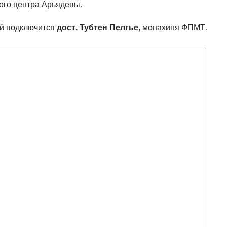
ого центра Арьядевы.
ий подключится
дост. Тубтен Пелгье,
монахиня ФПМТ.