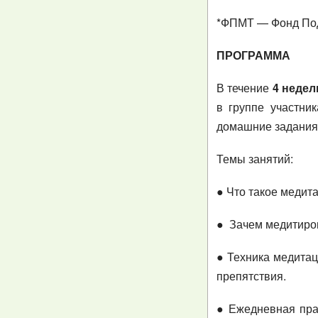
*ФПМТ — Фонд Под
ПРОГРАММА
В течение
4 недел
в группе участни
домашние задания 
Темы занятий:
● Что такое медит
● Зачем медитиров
● Техника медитац
препятствия.
● Ежедневная прак