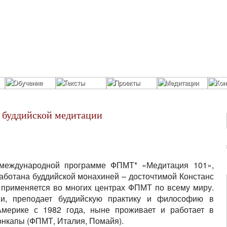
Обучение
Тексты
Проекты
Медитации
Кон
м буддийской медитации
 международной программе ФПМТ* «Медитация 101»,
аботана буддийской монахиней – досточтимой Констанс
 применяется во многих центрах ФПМТ по всему миру.
ни, преподает буддийскую практику и философию в
мерике с 1982 года, ныне проживает и работает в
нкапы (ФПМТ, Италия, Помайя).